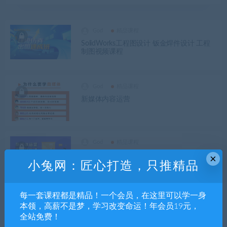
God
精品课程
SolidWorks工程图设计 钣金焊件设计 工程
制图视频课程
God
精品课程
新媒体内容运营
God
精品课程
零基础快速入门新媒体运营实战课程
×
小兔网：匠心打造，只推精品
每一套课程都是精品！一个会员，在这里可以学一身
God
精品课程
本领，高薪不是梦，学习改变命运！年会员19元，
Excel入门到精通 基础+函数+透视表+图表+
全站免费！
VBA+实战综合课