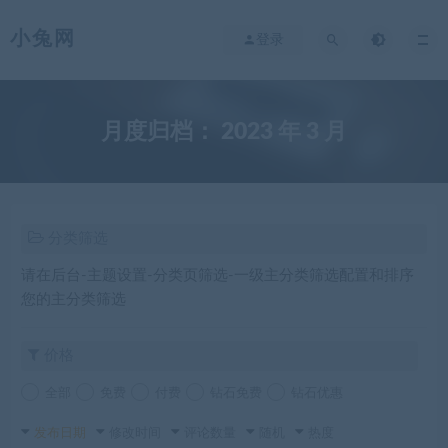
小兔网
登录
月度归档：
2023 年 3 月
分类筛选
请在后台-主题设置-分类页筛选-一级主分类筛选配置和排序
您的主分类筛选
价格
全部
免费
付费
钻石免费
钻石优惠
发布日期
修改时间
评论数量
随机
热度