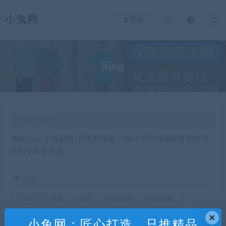
小兔网
登录
king
分类筛选
请在后台-主题设置-分类页筛选-一级主分类筛选配置和排序
您的主分类筛选
价格
全部
免费
付费
钻石免费
钻石优惠
×
发布日期
修改时间
评论数量
随机
热度
小兔网：匠心打造，只推精品