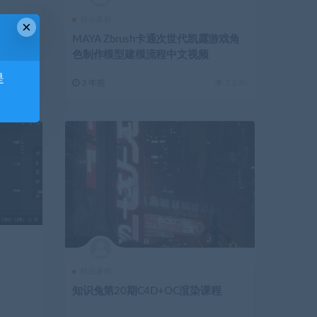
精品课程
×
通全套视
MAYA Zbrush卡通次世代凯露游戏角
色制作模型建模流程中文视频
是
1.52K
3 年前
1.83K
精品课程
知识兔第20期C4D+OC渲染课程