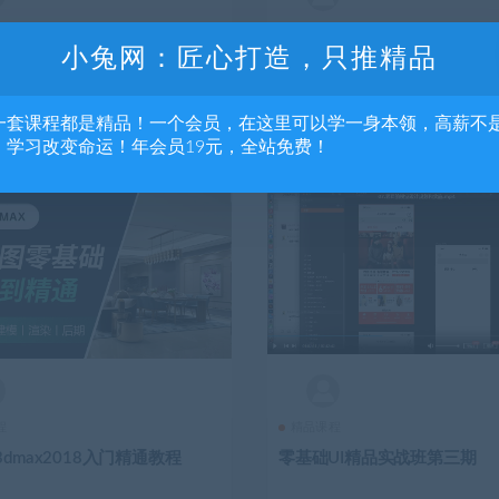
程
精品课程
小兔网：匠心打造，只推精品
电商设计全能班第8期
全套Eagle讲C4D从入门到精
频教程
一套课程都是精品！一个会员，在这里可以学一身本领，高薪不
2.7K
2 年前
，学习改变命运！年会员19元，全站免费！
程
精品课程
dmax2018入门精通教程
零基础UI精品实战班第三期