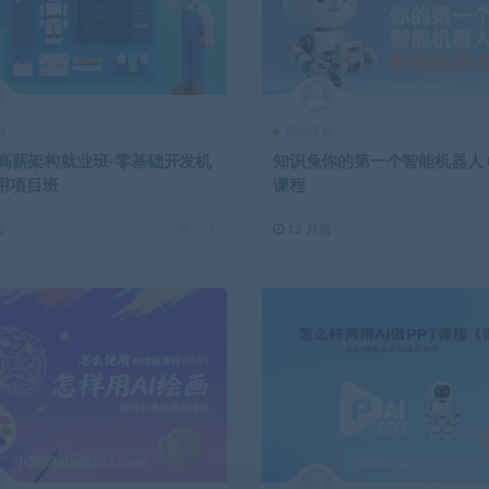
程
精品课程
on高薪架构就业班-零基础开发机
知识兔你的第一个智能机器人 0
用项目班
课程
前
657
12 月前