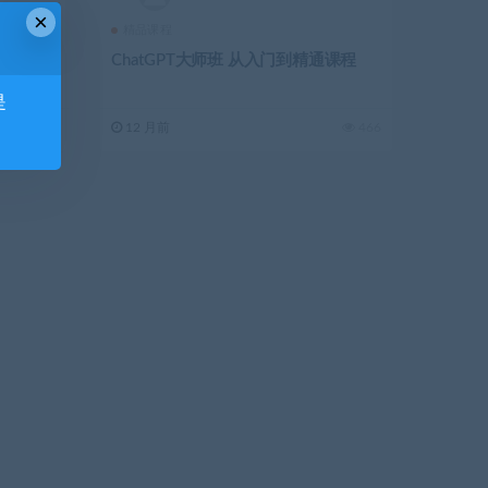
×
精品课程
ChatGPT大师班 从入门到精通课程
是
750
12 月前
466