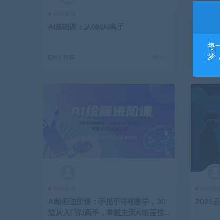
精品课程
精品课
AI基础课：从0到AI高手
怎样用
每
梦
12 月前
637
12 月
精品课程
精品课
AI绘画进阶课：手把手详细教学，30
202
堂从入门到高手，掌握主流AI绘画技