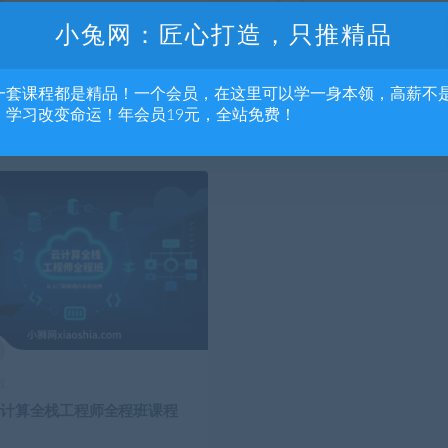
程
精品课程
小兔网：匠心打造，只推精品
AI绘画课程（完结）
怎样用AI做PPT课程（完结）
一套课程都是精品！一个会员，在这里可以学一身本领，高薪不
，学习改变命运！年会员19元，全站免费！
前
697
12 月前
程
5云计算全栈工程师全程班课程