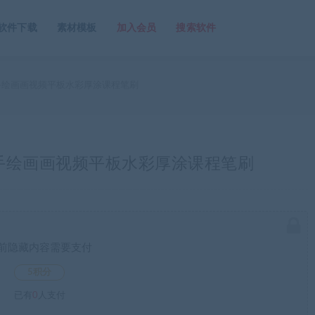
软件下载
素材模板
加入会员
搜索软件
pad手绘画画视频平板水彩厚涂课程笔刷
pad手绘画画视频平板水彩厚涂课程笔刷
前隐藏内容需要支付
5积分
已有
0
人支付