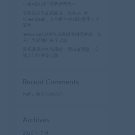
小兔AI漫剧全流程运营教学
零基础AI全能精品课：豆包+即梦
+DeepSeek，从生图生视频到数字人全
流程
Seedance2.0最火AI视频保姆级教程，从
入门到精通的最全攻略
影视暴风AI实战课程：用AI做视频，实
战入门到效率进阶
Recent Comments
您尚未收到任何评论。
Archives
2026 年 7 月