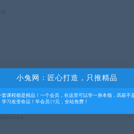
使用。
小兔网：匠心打造，只推精品
一套课程都是精品！一个会员，在这里可以学一身本领，高薪不
，学习改变命运！年会员19元，全站免费！
流，不得商用，不得正当使用，如资源适合请购买正版体验更完善的服务；若本
便我们深表歉意。