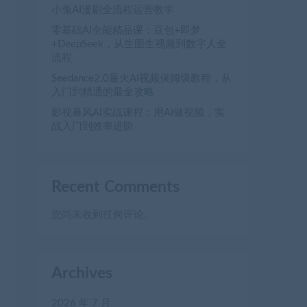
小兔AI漫剧全流程运营教学
零基础AI全能精品课：豆包+即梦
+DeepSeek，从生图生视频到数字人全
流程
Seedance2.0最火AI视频保姆级教程，从
入门到精通的最全攻略
影视暴风AI实战课程：用AI做视频，实
战入门到效率进阶
Recent Comments
您尚未收到任何评论。
Archives
2026 年 7 月