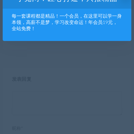
每一套课程都是精品！一个会员，在这里可以学一身
本领，高薪不是梦，学习改变命运！年会员19元，
全站免费！
PS教程PR视频Ae软件课程Ai
阿多尼斯硕Blender渲染课程2
平面设计C4D零基础Cad全套
021年第一期
CDR剪辑3Dmax
发表回复
昵称*