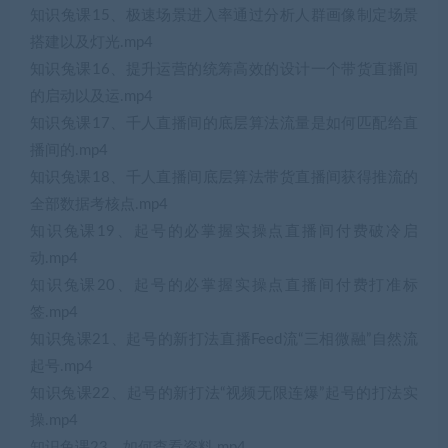
知识兔课15、极速场景进入率通过分析人群画像制定场景
搭建以及灯光.mp4
知识兔课16、提升运营的统筹高效的设计一个带货直播间
的启动以及运.mp4
知识兔课17、千人直播间的底层算法流量是如何匹配给直
播间的.mp4
知识兔课18、千人直播间底层算法带货直播间获得推流的
全部数据考核点.mp4
知识兔课19、起号的必掌握实操点直播间付费破冷启
动.mp4
知识兔课20、起号的必掌握实操点直播间付费打准标
签.mp4
知识兔课21、起号的新打法直播Feed流“三相微融”自然流
起号.mp4
知识兔课22、起号的新打法“视频无限连爆”起号的打法实
操.mp4
知识兔课23、如何查看资料.mp4