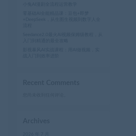
小兔AI漫剧全流程运营教学
零基础AI全能精品课：豆包+即梦
+DeepSeek，从生图生视频到数字人全
流程
Seedance2.0最火AI视频保姆级教程，从
入门到精通的最全攻略
影视暴风AI实战课程：用AI做视频，实
战入门到效率进阶
Recent Comments
您尚未收到任何评论。
Archives
2026 年 7 月