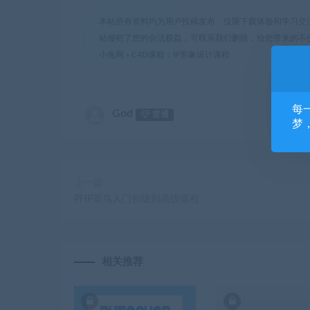
本站所有资料均为用户投稿发布，仅限下载体验和学习交
站侵犯了您的合法权益，可联系我们删除，给您带来的不
小兔网
»
C4D课程：IP形象设计课程
每
God
普通
梦
上一篇
PHP菜鸟入门初级到高级课程
相关推荐