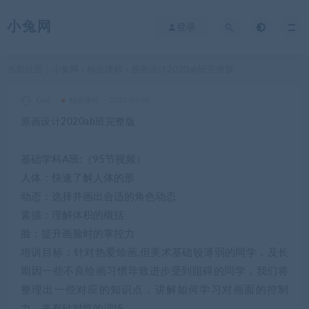
小兔网
登录
当前位置：
小兔网
精品课程
原画设计2020ab班完整版
>
>
God
精品课程
2023-09-05
原画设计2020ab班完整版
基础学科A班:（95节视频）
人体：快速了解人体的形
动态：选择并画出合适的角色动态
素描：理解体积的概括
脸：提升画脸时的掌控力
培训目标：针对热爱绘画,但美术基础较薄弱的同学，及长
期因一些不良绘画习惯导致进步受到阻碍的同学，我们将
整理出一些对应的知识点，讲解如何学习对画面的控制
力，并有针对性的训练。