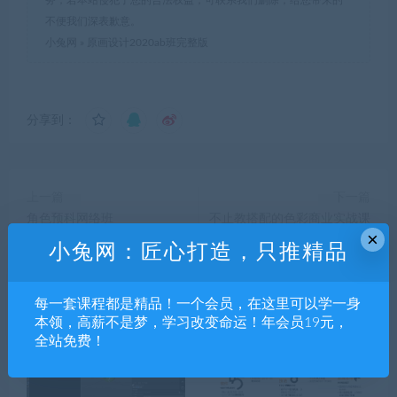
不便我们深表歉意。
小兔网
»
原画设计2020ab班完整版
分享到：
上一篇
下一篇
角色预科网络班
不止教搭配的色彩商业实战课
×
小兔网：匠心打造，只推精品
相关推荐
每一套课程都是精品！一个会员，在这里可以学一身
本领，高薪不是梦，学习改变命运！年会员19元，
全站免费！