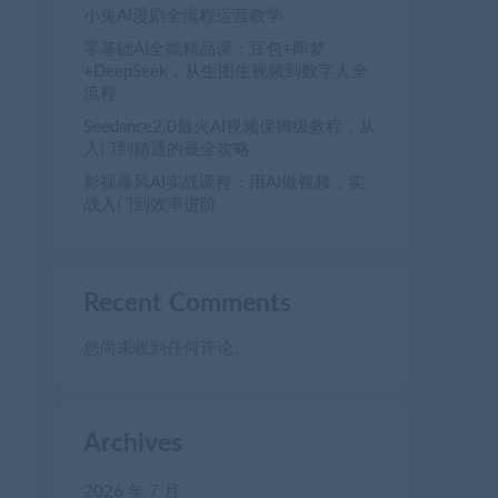
小兔AI漫剧全流程运营教学
零基础AI全能精品课：豆包+即梦
+DeepSeek，从生图生视频到数字人全
流程
Seedance2.0最火AI视频保姆级教程，从
入门到精通的最全攻略
影视暴风AI实战课程：用AI做视频，实
战入门到效率进阶
Recent Comments
您尚未收到任何评论。
Archives
2026 年 7 月