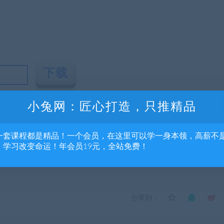
小兔网：匠心打造，只推精品
流，不得商用，不得正当使用，如资源适合请购买正版体验更完善的服务；若本
一套课程都是精品！一个会员，在这里可以学一身本领，高薪不
便我们深表歉意。
，学习改变命运！年会员19元，全站免费！
分享到：