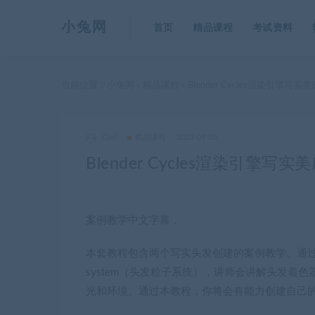
小兔网
首页
精品课程
考试资料
当前位置：
小兔网
精品课程
Blender Cycles渲染引擎写
>
>
God
精品课程
2023-09-05
Blender Cycles渲染引擎
案例教学中文字幕，
本套教程包含两个写实头发创建的案例教学。通过学习本教
system（头发粒子系统），讲师会讲解头发着色器的
光和环境。通过本教程，你将会有能力创建自己