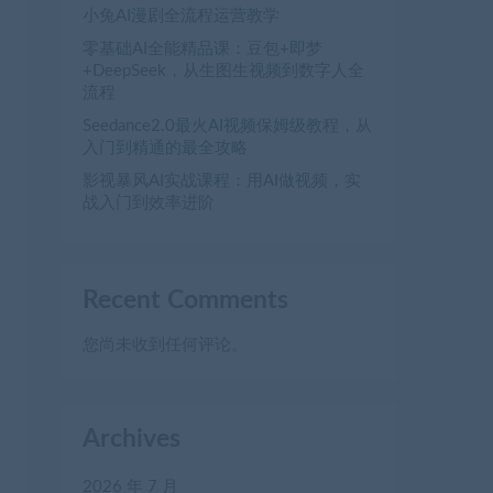
小兔AI漫剧全流程运营教学
零基础AI全能精品课：豆包+即梦
+DeepSeek，从生图生视频到数字人全
流程
Seedance2.0最火AI视频保姆级教程，从
入门到精通的最全攻略
影视暴风AI实战课程：用AI做视频，实
战入门到效率进阶
Recent Comments
您尚未收到任何评论。
Archives
2026 年 7 月