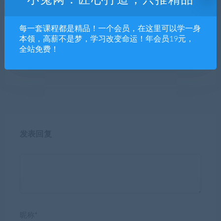
每一套课程都是精品！一个会员，在这里可以学一身
本领，高薪不是梦，学习改变命运！年会员19元，
全站免费！
Office2021 2023办公软件W
Coursera伯克利音乐学院课程
ord、Excel、PPT全套零基础
入门大师班网课
发表回复
昵称*