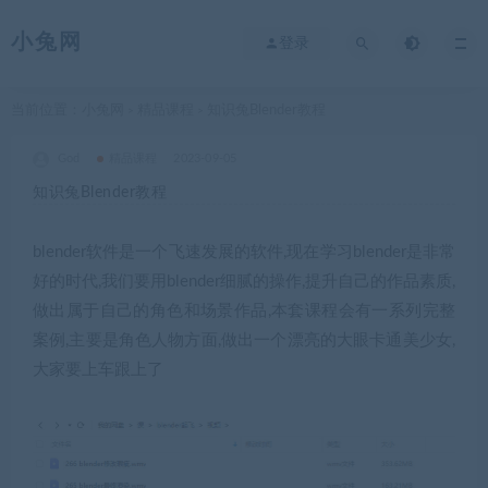
小兔网
登录
当前位置：
小兔网
精品课程
知识兔Blender教程
>
>
God
精品课程
2023-09-05
知识兔Blender教程
blender软件是一个飞速发展的软件,现在学习blender是非常
好的时代,我们要用blender细腻的操作,提升自己的作品素质,
做出属于自己的角色和场景作品,本套课程会有一系列完整
案例,主要是角色人物方面,做出一个漂亮的大眼卡通美少女,
大家要上车跟上了