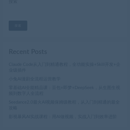
搜索
搜索
Recent Posts
Claude Code从入门到精通教程，全功能实操+Skill开发+企
业级插件
小兔AI漫剧全流程运营教学
零基础AI全能精品课：豆包+即梦+DeepSeek，从生图生视
频到数字人全流程
Seedance2.0最火AI视频保姆级教程，从入门到精通的最全
攻略
影视暴风AI实战课程：用AI做视频，实战入门到效率进阶