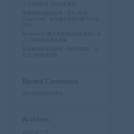
小兔AI漫剧全流程运营教学
零基础AI全能精品课：豆包+即梦
+DeepSeek，从生图生视频到数字人全
流程
Seedance2.0最火AI视频保姆级教程，从
入门到精通的最全攻略
影视暴风AI实战课程：用AI做视频，实
战入门到效率进阶
Recent Comments
您尚未收到任何评论。
Archives
2026 年 7 月