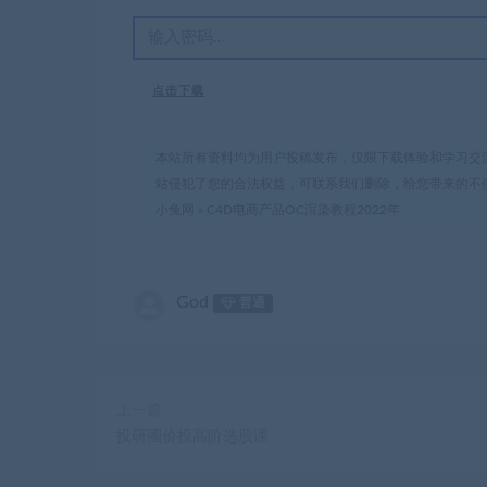
点击下载
本站所有资料均为用户投稿发布，仅限下载体验和学习交
站侵犯了您的合法权益，可联系我们删除，给您带来的不
小兔网
»
C4D电商产品OC渲染教程2022年
God
普通
上一篇
投研圈价投高阶选股课