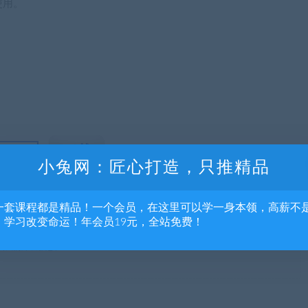
使用。
小兔网：匠心打造，只推精品
一套课程都是精品！一个会员，在这里可以学一身本领，高薪不
，学习改变命运！年会员19元，全站免费！
流，不得商用，不得正当使用，如资源适合请购买正版体验更完善的服务；若本
便我们深表歉意。