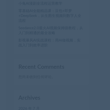
小兔AI漫剧全流程运营教学
零基础AI全能精品课：豆包+即梦
+DeepSeek，从生图生视频到数字人全
流程
Seedance2.0最火AI视频保姆级教程，从
入门到精通的最全攻略
影视暴风AI实战课程：用AI做视频，实
战入门到效率进阶
Recent Comments
您尚未收到任何评论。
Archives
2026 年 7 月