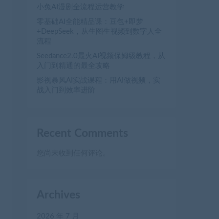
小兔AI漫剧全流程运营教学
零基础AI全能精品课：豆包+即梦
+DeepSeek，从生图生视频到数字人全
流程
Seedance2.0最火AI视频保姆级教程，从
入门到精通的最全攻略
影视暴风AI实战课程：用AI做视频，实
战入门到效率进阶
Recent Comments
您尚未收到任何评论。
Archives
2026 年 7 月