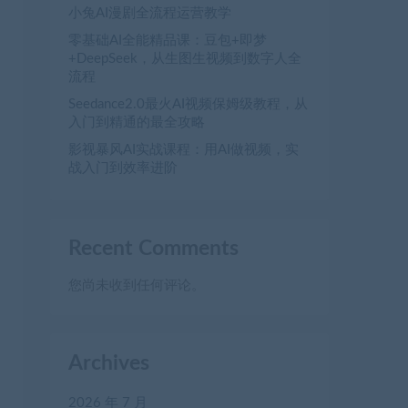
小兔AI漫剧全流程运营教学
零基础AI全能精品课：豆包+即梦
+DeepSeek，从生图生视频到数字人全
流程
Seedance2.0最火AI视频保姆级教程，从
入门到精通的最全攻略
影视暴风AI实战课程：用AI做视频，实
战入门到效率进阶
Recent Comments
您尚未收到任何评论。
Archives
2026 年 7 月