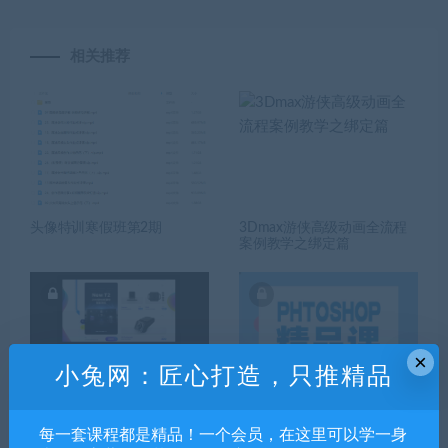
相关推荐
头像特训寒假班第2期
3Dmax游侠高级动画全流程
案例教学之绑定篇
×
小兔网：匠心打造，只推精品
PS教程Photoshop淘宝美工平
ps教程 零基础平面设计教程p
面设计DW店铺产品精装修全
hotoshop软件美工抠图修图
每一套课程都是精品！一个会员，在这里可以学一身
套视频课程
视频教学课